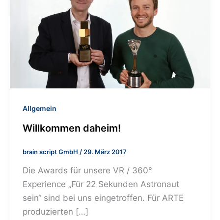
Allgemein
Willkommen daheim!
brain script GmbH
/
29. März 2017
Die Awards für unsere VR / 360°
Experience „Für 22 Sekunden Astronaut
sein“ sind bei uns eingetroffen. Für ARTE
produzierten […]