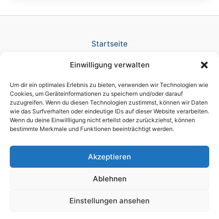
Startseite
Verlag
Einwilligung verwalten
TV Produktion
News
Um dir ein optimales Erlebnis zu bieten, verwenden wir Technologien wie
Referenzen
Cookies, um Geräteinformationen zu speichern und/oder darauf
zuzugreifen. Wenn du diesen Technologien zustimmst, können wir Daten
Awards
wie das Surfverhalten oder eindeutige IDs auf dieser Website verarbeiten.
Company
Wenn du deine Einwillligung nicht erteilst oder zurückziehst, können
Datenschutz
bestimmte Merkmale und Funktionen beeinträchtigt werden.
Cookie-Richtlinie (EU)
Impressum
Akzeptieren
Ablehnen
Einstellungen ansehen
Copyright © 2026 brain script® a licensed DIKT GmbH brand