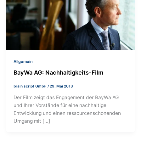
Allgemein
BayWa AG: Nachhaltigkeits-Film
brain script GmbH
/
29. Mai 2013
Der Film zeigt das Engagement der BayWa AG
und Ihrer Vorstände für eine nachhaltige
Entwicklung und einen ressourcenschonenden
Umgang mit […]