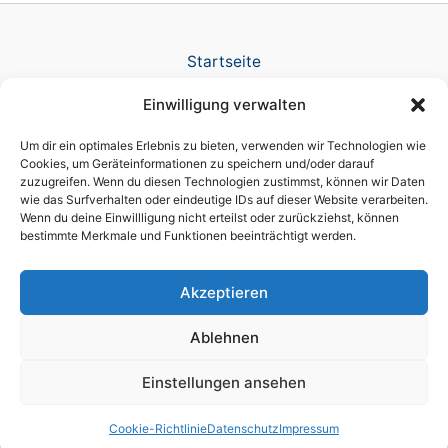
Startseite
Verlag
Einwilligung verwalten
TV Produktion
News
Um dir ein optimales Erlebnis zu bieten, verwenden wir Technologien wie
Referenzen
Cookies, um Geräteinformationen zu speichern und/oder darauf
zuzugreifen. Wenn du diesen Technologien zustimmst, können wir Daten
Awards
wie das Surfverhalten oder eindeutige IDs auf dieser Website verarbeiten.
Company
Wenn du deine Einwillligung nicht erteilst oder zurückziehst, können
Datenschutz
bestimmte Merkmale und Funktionen beeinträchtigt werden.
Cookie-Richtlinie (EU)
Impressum
Akzeptieren
Ablehnen
Einstellungen ansehen
Copyright © 2026 brain script® a licensed DIKT GmbH brand
Cookie-Richtlinie
Datenschutz
Impressum