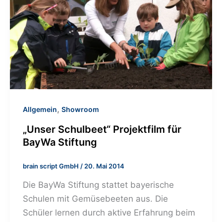
,
Allgemein
Showroom
„Unser Schulbeet“ Projektfilm für
BayWa Stiftung
brain script GmbH
/
20. Mai 2014
Die BayWa Stiftung stattet bayerische
Schulen mit Gemüsebeeten aus. Die
Schüler lernen durch aktive Erfahrung beim