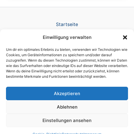
Startseite
Verlag
Einwilligung verwalten
TV Produktion
News
Um dir ein optimales Erlebnis zu bieten, verwenden wir Technologien wie
Referenzen
Cookies, um Geräteinformationen zu speichern und/oder darauf
zuzugreifen. Wenn du diesen Technologien zustimmst, können wir Daten
Awards
wie das Surfverhalten oder eindeutige IDs auf dieser Website verarbeiten.
Company
Wenn du deine Einwillligung nicht erteilst oder zurückziehst, können
Datenschutz
bestimmte Merkmale und Funktionen beeinträchtigt werden.
Cookie-Richtlinie (EU)
Impressum
Akzeptieren
Ablehnen
Einstellungen ansehen
Copyright © 2026 brain script® a licensed DIKT GmbH brand