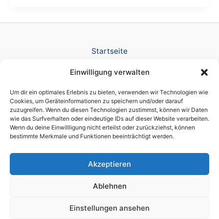
Startseite
Verlag
Einwilligung verwalten
TV Produktion
News
Um dir ein optimales Erlebnis zu bieten, verwenden wir Technologien wie
Referenzen
Cookies, um Geräteinformationen zu speichern und/oder darauf
zuzugreifen. Wenn du diesen Technologien zustimmst, können wir Daten
Awards
wie das Surfverhalten oder eindeutige IDs auf dieser Website verarbeiten.
Company
Wenn du deine Einwillligung nicht erteilst oder zurückziehst, können
Datenschutz
bestimmte Merkmale und Funktionen beeinträchtigt werden.
Cookie-Richtlinie (EU)
Impressum
Akzeptieren
Ablehnen
Einstellungen ansehen
Copyright © 2026 brain script® a licensed DIKT GmbH brand