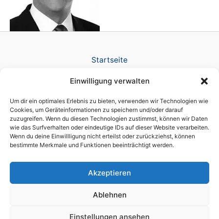
Startseite
Verlag
Einwilligung verwalten
TV Produktion
News
Um dir ein optimales Erlebnis zu bieten, verwenden wir Technologien wie
Referenzen
Cookies, um Geräteinformationen zu speichern und/oder darauf
zuzugreifen. Wenn du diesen Technologien zustimmst, können wir Daten
Awards
wie das Surfverhalten oder eindeutige IDs auf dieser Website verarbeiten.
Company
Wenn du deine Einwillligung nicht erteilst oder zurückziehst, können
Datenschutz
bestimmte Merkmale und Funktionen beeinträchtigt werden.
Cookie-Richtlinie (EU)
Impressum
Akzeptieren
Ablehnen
Einstellungen ansehen