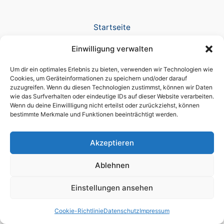
Startseite
Verlag
Einwilligung verwalten
TV Produktion
News
Um dir ein optimales Erlebnis zu bieten, verwenden wir Technologien wie
Referenzen
Cookies, um Geräteinformationen zu speichern und/oder darauf
zuzugreifen. Wenn du diesen Technologien zustimmst, können wir Daten
Awards
wie das Surfverhalten oder eindeutige IDs auf dieser Website verarbeiten.
Company
Wenn du deine Einwillligung nicht erteilst oder zurückziehst, können
Datenschutz
bestimmte Merkmale und Funktionen beeinträchtigt werden.
Cookie-Richtlinie (EU)
Impressum
Akzeptieren
Ablehnen
Einstellungen ansehen
Copyright © 2026 brain script® a licensed DIKT GmbH brand
Cookie-Richtlinie
Datenschutz
Impressum