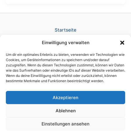
Startseite
Verlag
Einwilligung verwalten
TV Produktion
News
Um dir ein optimales Erlebnis zu bieten, verwenden wir Technologien wie
Referenzen
Cookies, um Geräteinformationen zu speichern und/oder darauf
zuzugreifen. Wenn du diesen Technologien zustimmst, können wir Daten
Awards
wie das Surfverhalten oder eindeutige IDs auf dieser Website verarbeiten.
Company
Wenn du deine Einwillligung nicht erteilst oder zurückziehst, können
Datenschutz
bestimmte Merkmale und Funktionen beeinträchtigt werden.
Cookie-Richtlinie (EU)
Impressum
Akzeptieren
Ablehnen
Einstellungen ansehen
Copyright © 2026 brain script® a licensed DIKT GmbH brand