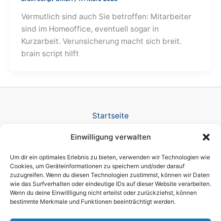
Vermutlich sind auch Sie betroffen: Mitarbeiter
sind im Homeoffice, eventuell sogar in
Kurzarbeit. Verunsicherung macht sich breit.
brain script hilft
Startseite
Verlag
Einwilligung verwalten
TV Produktion
News
Um dir ein optimales Erlebnis zu bieten, verwenden wir Technologien wie
Referenzen
Cookies, um Geräteinformationen zu speichern und/oder darauf
zuzugreifen. Wenn du diesen Technologien zustimmst, können wir Daten
Awards
wie das Surfverhalten oder eindeutige IDs auf dieser Website verarbeiten.
Company
Wenn du deine Einwillligung nicht erteilst oder zurückziehst, können
Datenschutz
bestimmte Merkmale und Funktionen beeinträchtigt werden.
Cookie-Richtlinie (EU)