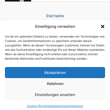
Startseite
Verlag
Einwilligung verwalten
TV Produktion
News
Um dir ein optimales Erlebnis zu bieten, verwenden wir Technologien wie
Referenzen
Cookies, um Geräteinformationen zu speichern und/oder darauf
zuzugreifen. Wenn du diesen Technologien zustimmst, können wir Daten
Awards
wie das Surfverhalten oder eindeutige IDs auf dieser Website verarbeiten.
Company
Wenn du deine Einwillligung nicht erteilst oder zurückziehst, können
Datenschutz
bestimmte Merkmale und Funktionen beeinträchtigt werden.
Cookie-Richtlinie (EU)
Impressum
Akzeptieren
Ablehnen
Einstellungen ansehen
Copyright © 2026 brain script® a licensed DIKT GmbH brand
Cookie-Richtlinie
Datenschutz
Impressum