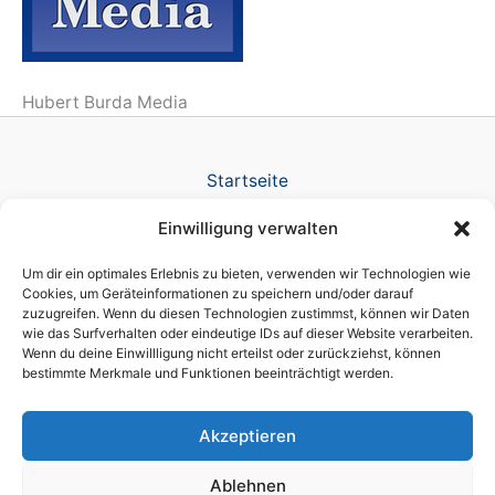
Hubert Burda Media
Startseite
Verlag
Einwilligung verwalten
TV Produktion
News
Um dir ein optimales Erlebnis zu bieten, verwenden wir Technologien wie
Referenzen
Cookies, um Geräteinformationen zu speichern und/oder darauf
zuzugreifen. Wenn du diesen Technologien zustimmst, können wir Daten
Awards
wie das Surfverhalten oder eindeutige IDs auf dieser Website verarbeiten.
Company
Wenn du deine Einwillligung nicht erteilst oder zurückziehst, können
Datenschutz
bestimmte Merkmale und Funktionen beeinträchtigt werden.
Cookie-Richtlinie (EU)
Impressum
Akzeptieren
Ablehnen