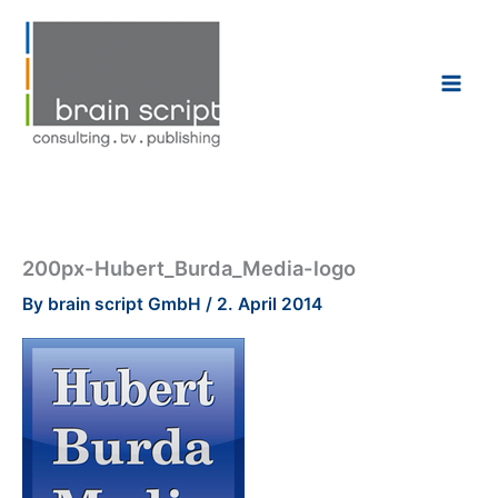
Skip
to
content
200px-Hubert_Burda_Media-logo
By
brain script GmbH
/
2. April 2014