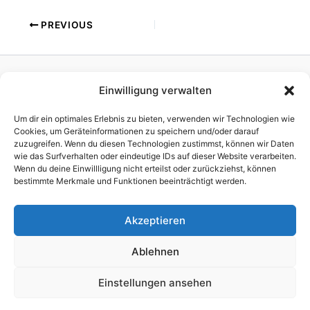
PREVIOUS
Einwilligung verwalten
Homepage
Publisher
Um dir ein optimales Erlebnis zu bieten, verwenden wir Technologien wie
TV Production
Cookies, um Geräteinformationen zu speichern und/oder darauf
zuzugreifen. Wenn du diesen Technologien zustimmst, können wir Daten
News
wie das Surfverhalten oder eindeutige IDs auf dieser Website verarbeiten.
References
Wenn du deine Einwillligung nicht erteilst oder zurückziehst, können
Awards
bestimmte Merkmale und Funktionen beeinträchtigt werden.
Company
Impressum
Akzeptieren
Ablehnen
Einstellungen ansehen
Copyright © 2026 brain script GmbH