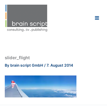
Skip
to
content
slider_flight
By
brain script GmbH
/
7. August 2014