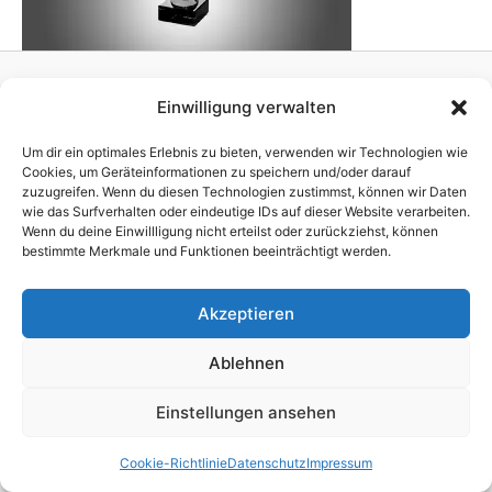
Einwilligung verwalten
Homepage
Publisher
Um dir ein optimales Erlebnis zu bieten, verwenden wir Technologien wie
TV Production
Cookies, um Geräteinformationen zu speichern und/oder darauf
zuzugreifen. Wenn du diesen Technologien zustimmst, können wir Daten
News
wie das Surfverhalten oder eindeutige IDs auf dieser Website verarbeiten.
References
Wenn du deine Einwillligung nicht erteilst oder zurückziehst, können
Awards
bestimmte Merkmale und Funktionen beeinträchtigt werden.
Company
Impressum
Akzeptieren
Ablehnen
Einstellungen ansehen
Copyright © 2026 brain script GmbH
Cookie-Richtlinie
Datenschutz
Impressum