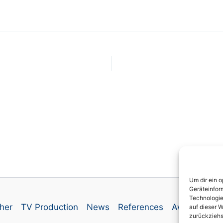
Um dir ein 
Geräteinfor
Technologie
her
TV Production
News
References
Awards
Co
auf dieser W
zurückziehs