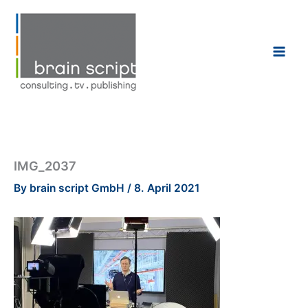
Skip
to
content
IMG_2037
By
brain script GmbH
/
8. April 2021