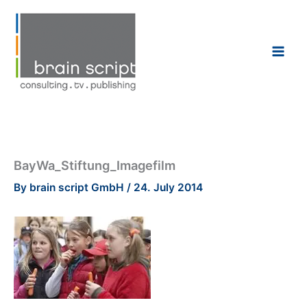
Skip
to
content
BayWa_Stiftung_Imagefilm
By
brain script GmbH
/
24. July 2014