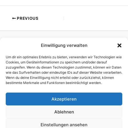
PREVIOUS
Einwilligung verwalten
Homepage
Publisher
Um dir ein optimales Erlebnis zu bieten, verwenden wir Technologien wie
TV Production
Cookies, um Geräteinformationen zu speichern und/oder darauf
zuzugreifen. Wenn du diesen Technologien zustimmst, können wir Daten
News
wie das Surfverhalten oder eindeutige IDs auf dieser Website verarbeiten.
References
Wenn du deine Einwillligung nicht erteilst oder zurückziehst, können
Awards
bestimmte Merkmale und Funktionen beeinträchtigt werden.
Company
Impressum
Akzeptieren
Ablehnen
Einstellungen ansehen