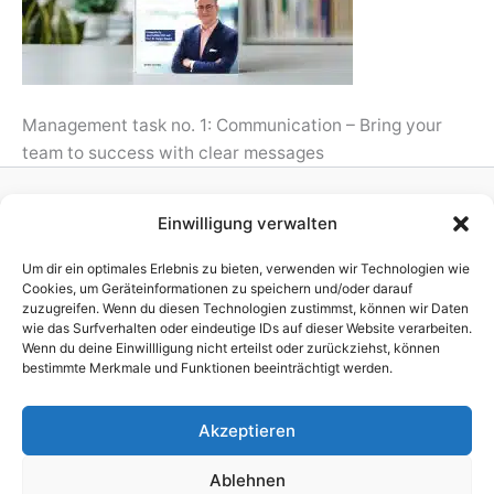
Management task no. 1: Communication – Bring your
team to success with clear messages
Einwilligung verwalten
Homepage
Publisher
Um dir ein optimales Erlebnis zu bieten, verwenden wir Technologien wie
TV Production
Cookies, um Geräteinformationen zu speichern und/oder darauf
zuzugreifen. Wenn du diesen Technologien zustimmst, können wir Daten
News
wie das Surfverhalten oder eindeutige IDs auf dieser Website verarbeiten.
References
Wenn du deine Einwillligung nicht erteilst oder zurückziehst, können
Awards
bestimmte Merkmale und Funktionen beeinträchtigt werden.
Company
Impressum
Akzeptieren
Ablehnen