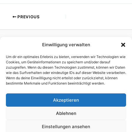
PREVIOUS
Einwilligung verwalten
Homepage
Publisher
Um dir ein optimales Erlebnis zu bieten, verwenden wir Technologien wie
TV Production
Cookies, um Geräteinformationen zu speichern und/oder darauf
zuzugreifen. Wenn du diesen Technologien zustimmst, können wir Daten
News
wie das Surfverhalten oder eindeutige IDs auf dieser Website verarbeiten.
References
Wenn du deine Einwillligung nicht erteilst oder zurückziehst, können
Awards
bestimmte Merkmale und Funktionen beeinträchtigt werden.
Company
Impressum
Akzeptieren
Ablehnen
Einstellungen ansehen
Copyright © 2026 brain script GmbH