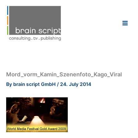
Skip
to
content
Mord_vorm_Kamin_Szenenfoto_Kago_Viral
By
brain script GmbH
/
24. July 2014