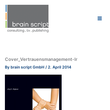
Skip
to
content
Cover_Vertrauensmanagement-lr
By
brain script GmbH
/
2. April 2014