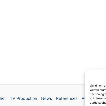
Um dir ein 
Geräteinfor
Technologie
her
TV Production
News
References
Awards
Co
auf dieser W
zurückziehs