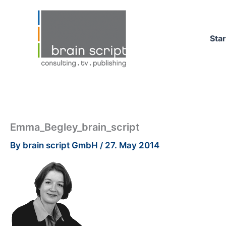
Skip
to
content
Star
Emma_Begley_brain_script
By
brain script GmbH
/
27. May 2014